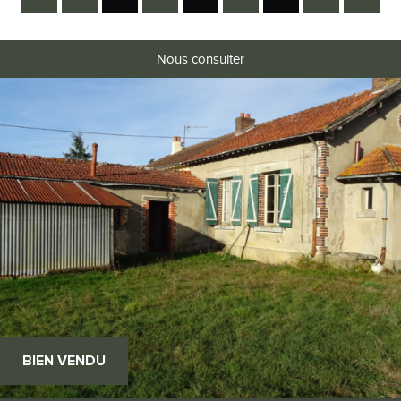
Nous consulter
RECHERCHER
+ de critères
+
5KM
10KM
25KM
BIEN VENDU