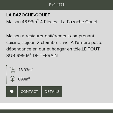
Ref : 1771
Critères supplémentaires
LA BAZOCHE-GOUET
Piscine
Parking
Terrasse
Maison 48.93m² 4 Pièces - La Bazoche-Gouet
Maison à restaurer entièrement comprenant :
cuisine, séjour, 2 chambres, wc. A l'arrière petite
dépendance en dur et hangar en tôle.LE TOUT
SUR 699 M² DE TERRAIN
48.93m²
699m²
CONTACT
DÉTAILS