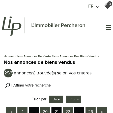
0
FR
Accueil
Nos Annonces De Vente
Nos Annonces Des Biens Vendus
Nos annonces de biens vendus
253
annonce(s) trouvée(s) selon vos critères
Affiner votre recherche
Trier par
Date
Prix
Vente
«
1
..
20
21
22
..
26
»