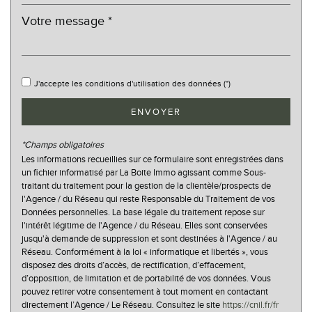
statistiques
Nombre d'habitants
9 074
Propriétaires (vs. locataires)
47,86 %
J'accepte les conditions d'utilisation des données (*)
Taxe habitation
19,74 %
ENVOYER
Taxe foncière
21,84 %
Habitants de moins de 25 ans
26,55 %
*Champs obligatoires
Habitants de 25 à 55 ans
34,12 %
Les informations recueillies sur ce formulaire sont enregistrées dans
un fichier informatisé par La Boite Immo agissant comme Sous-
Habitants de plus de 55 ans
39,33 %
traitant du traitement pour la gestion de la clientèle/prospects de
l'Agence / du Réseau qui reste Responsable du Traitement de vos
Nombre d'enfants par famille
0,76
Données personnelles. La base légale du traitement repose sur
l'intérêt légitime de l'Agence / du Réseau. Elles sont conservées
Familles sans enfant
58,80 %
jusqu'à demande de suppression et sont destinées à l'Agence / au
Familles avec 1 ou 2 enfants
32,72 %
Réseau. Conformément à la loi « informatique et libertés », vous
disposez des droits d’accès, de rectification, d’effacement,
Maisons
53,82 %
d’opposition, de limitation et de portabilité de vos données. Vous
pouvez retirer votre consentement à tout moment en contactant
Appartements
46,18 %
directement l’Agence / Le Réseau. Consultez le site
https://cnil.fr/fr