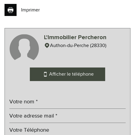
Imprimer
Leaflet
|
©
Maps
|
© OpenStreetMap
Jawg
L'Immobilier Percheron
Cinéma
Authon-du-Perche (28330)
Collège
École maternelle
Afficher le téléphone
École primaire
Lycée
Gare ferroviaire
Bureau de poste
Mairie