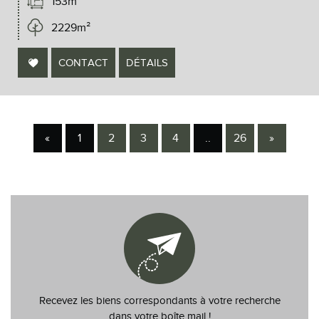
153m²
2229m²
CONTACT
DÉTAILS
«
1
2
3
4
..
26
»
Recevez les biens correspondants à votre recherche
dans votre boîte mail !