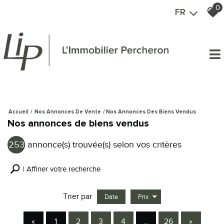
0
FR
Accueil
Nos Annonces De Vente
Nos Annonces Des Biens Vendus
Nos annonces de biens vendus
253
annonce(s) trouvée(s) selon vos critères
Affiner votre recherche
Trier par
Date
Prix
Vente
«
1
2
3
4
..
26
»