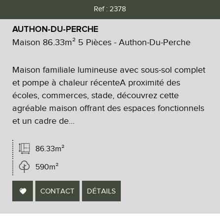
Ref : 2378
Critères supplémentaires
AUTHON-DU-PERCHE
Piscine
Parking
Terrasse
Maison 86.33m² 5 Pièces - Authon-Du-Perche
Maison familiale lumineuse avec sous-sol complet
et pompe à chaleur récenteA proximité des
écoles, commerces, stade, découvrez cette
agréable maison offrant des espaces fonctionnels
et un cadre de...
86.33m²
590m²
CONTACT
DÉTAILS