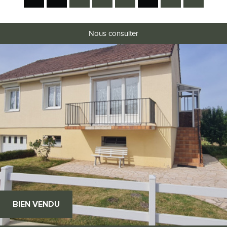
Nous consulter
RECHERCHER
+ de critères
+
5KM
10KM
25KM
BIEN VENDU