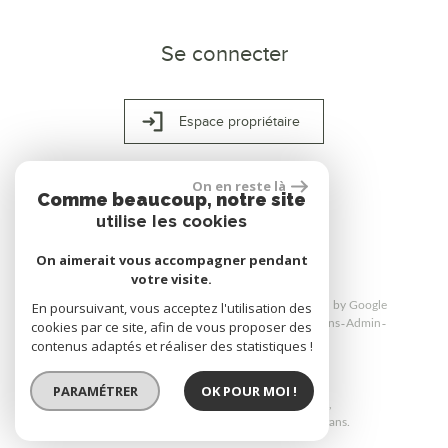
Se connecter
Espace propriétaire
On en reste là
Comme beaucoup, notre site
réalisé par
utilise les cookies
On aimerait vous accompagner pendant
votre visite.
© 2026 | Tous droits réservés | Traduction powered by Google
En poursuivant, vous acceptez l'utilisation des
Plan du site
Mentions légales
Nos honoraires
Liens
Admin
cookies par ce site, afin de vous proposer des
Politique RGPD
contenus adaptés et réaliser des statistiques !
PARAMÉTRER
OK POUR MOI !
Site internet compatible multi-supports,
un seul site adaptable à tous les types d'écrans.