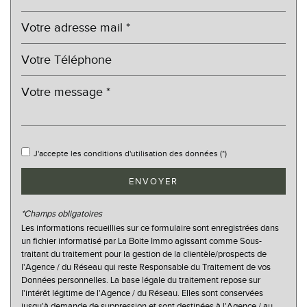
Habitants de 25 à 55 ans
39,02 %
Habitants de plus de 55 ans
35,16 %
Nombre d'enfants par famille
0,83
Familles sans enfant
54,29 %
Familles avec 1 ou 2 enfants
37,14 %
Maisons
99,39 %
Appartements
0,61 %
J'accepte les conditions d'utilisation des données (*)
Familles avec 3 enfants
8,57 %
ENVOYER
*Champs obligatoires
Les informations recueillies sur ce formulaire sont enregistrées dans
un fichier informatisé par La Boite Immo agissant comme Sous-
traitant du traitement pour la gestion de la clientèle/prospects de
l'Agence / du Réseau qui reste Responsable du Traitement de vos
Données personnelles. La base légale du traitement repose sur
l'intérêt légitime de l'Agence / du Réseau. Elles sont conservées
jusqu'à demande de suppression et sont destinées à l'Agence / au