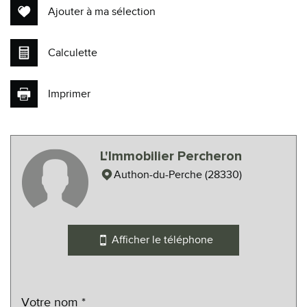
Ajouter à ma sélection
Calculette
Imprimer
Leaflet
|
©
Maps
|
© OpenStreetMap
Jawg
L'Immobilier Percheron
statistiques
Authon-du-Perche (28330)
Nombre d'habitants
491
Propriétaires (vs. locataires)
82,64 %
Afficher le téléphone
Taxe habitation
13,53 %
Taxe foncière
13,27 %
Habitants de moins de 25 ans
25,81 %