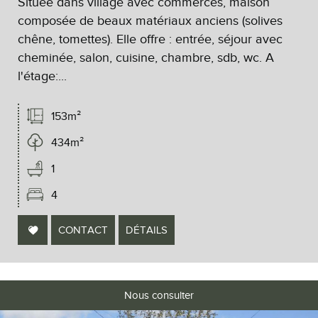
Située dans village avec commerces, maison
composée de beaux matériaux anciens (solives
chêne, tomettes). Elle offre : entrée, séjour avec
cheminée, salon, cuisine, chambre, sdb, wc. A
l'étage:...
153m²
434m²
1
4
CONTACT
DÉTAILS
Nous consulter