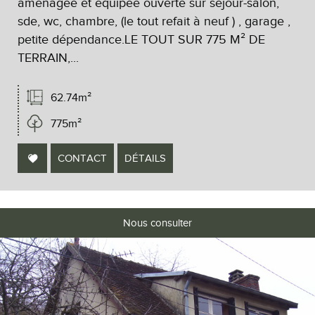
aménagée et équipée ouverte sur séjour-salon,
sde, wc, chambre, (le tout refait à neuf ) , garage ,
petite dépendance.LE TOUT SUR 775 M² DE
TERRAIN,...
62.74m²
775m²
CONTACT
DÉTAILS
Nous consulter