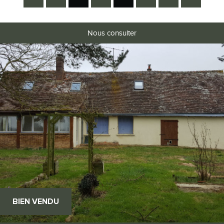
Nous consulter
RECHERCHER
+ de critères
+
5KM
10KM
25KM
BIEN VENDU