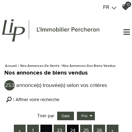
0
FR
Accueil
Nos Annonces De Vente
Nos Annonces Des Biens Vendus
Nos annonces de biens vendus
253
annonce(s) trouvée(s) selon vos critères
Affiner votre recherche
Trier par
Date
Prix
Vente
«
1
..
23
24
25
26
»