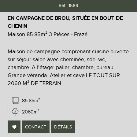
Ref : 1589
Critères supplémentaires
EN CAMPAGNE DE BROU, SITUÉE EN BOUT DE
Piscine
Parking
Terrasse
CHEMIN
Maison 85.85m² 3 Pièces - Frazé
Maison de campagne comprenant cuisine ouverte
sur séjour-salon avec cheminée, sde, wc,
chambre. A l'étage: palier, chambre, bureau.
Grande véranda. Atelier et cave.LE TOUT SUR
2060 M² DE TERRAIN
85.85m²
2060m²
CONTACT
DÉTAILS