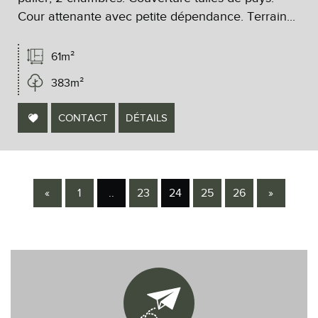
Cour attenante avec petite dépendance. Terrain...
61m²
383m²
CONTACT
DÉTAILS
«
1
..
23
24
25
26
»