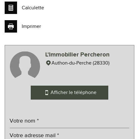
Calculette
Imprimer
Leaflet
|
©
Maps
|
© OpenStreetMap
Jawg
L'Immobilier Percheron
Cinéma
Authon-du-Perche (28330)
Collège
École maternelle
Afficher le téléphone
École primaire
Lycée
Bibliothèque
Gare ferroviaire