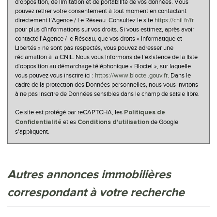
d’opposition, de limitation et de portabilité de vos données. Vous
pouvez retirer votre consentement à tout moment en contactant
Maisons
53,82 %
directement l’Agence / Le Réseau. Consultez le site
https://cnil.fr/fr
pour plus d’informations sur vos droits. Si vous estimez, après avoir
Appartements
46,18 %
contacté l'Agence / le Réseau, que vos droits « Informatique et
Familles avec 3 enfants
6,31 %
Libertés » ne sont pas respectés, vous pouvez adresser une
réclamation à la CNIL. Nous vous informons de l’existence de la liste
d'opposition au démarchage téléphonique « Bloctel », sur laquelle
vous pouvez vous inscrire ici :
https://www.bloctel.gouv.fr
. Dans le
cadre de la protection des Données personnelles, nous vous invitons
à ne pas inscrire de Données sensibles dans le champ de saisie libre.
Ce site est protégé par reCAPTCHA, les
Politiques de
et es
de Google
Confidentialité
Conditions d'utilisation
s'appliquent.
autres annonces immobilières
correspondant à votre recherche