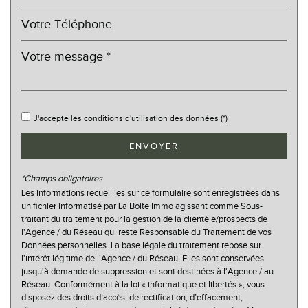
Bureau de poste
Mairie
statistiques
Nombre d'habitants
9 074
J'accepte les conditions d'utilisation des données (*)
Propriétaires (vs. locataires)
47,86 %
ENVOYER
Taxe habitation
19,74 %
Taxe foncière
21,84 %
*Champs obligatoires
Les informations recueillies sur ce formulaire sont enregistrées dans
Habitants de moins de 25 ans
26,55 %
un fichier informatisé par La Boite Immo agissant comme Sous-
traitant du traitement pour la gestion de la clientèle/prospects de
Habitants de 25 à 55 ans
34,12 %
l'Agence / du Réseau qui reste Responsable du Traitement de vos
Habitants de plus de 55 ans
39,33 %
Données personnelles. La base légale du traitement repose sur
l'intérêt légitime de l'Agence / du Réseau. Elles sont conservées
Nombre d'enfants par famille
0,76
jusqu'à demande de suppression et sont destinées à l'Agence / au
Réseau. Conformément à la loi « informatique et libertés », vous
Familles sans enfant
58,80 %
disposez des droits d’accès, de rectification, d’effacement,
Familles avec 1 ou 2 enfants
32,72 %