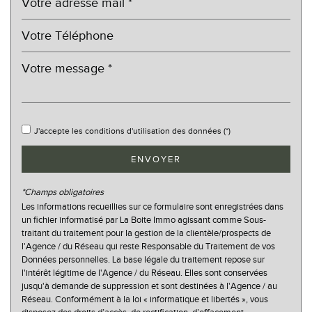
Gare ferroviaire
Bureau de poste
Mairie
statistiques
J'accepte les conditions d'utilisation des données (*)
Nombre d'habitants
256
ENVOYER
Propriétaires (vs. locataires)
87,75 %
*Champs obligatoires
Taxe habitation
19,51 %
Les informations recueillies sur ce formulaire sont enregistrées dans
Taxe foncière
15,41 %
un fichier informatisé par La Boite Immo agissant comme Sous-
traitant du traitement pour la gestion de la clientèle/prospects de
Habitants de moins de 25 ans
32,55 %
l'Agence / du Réseau qui reste Responsable du Traitement de vos
Données personnelles. La base légale du traitement repose sur
Habitants de 25 à 55 ans
41,96 %
l'intérêt légitime de l'Agence / du Réseau. Elles sont conservées
Habitants de plus de 55 ans
25,49 %
jusqu'à demande de suppression et sont destinées à l'Agence / au
Réseau. Conformément à la loi « informatique et libertés », vous
Nombre d'enfants par famille
1,11