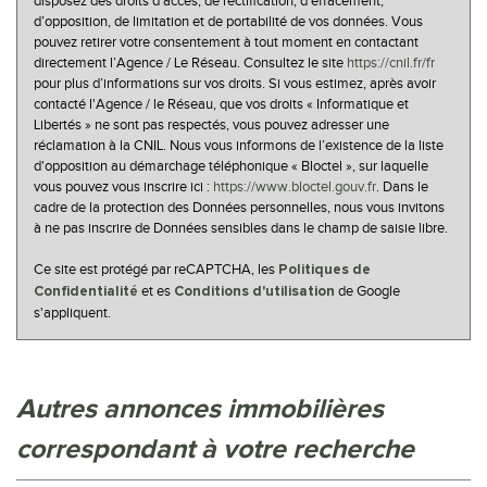
disposez des droits d’accès, de rectification, d’effacement,
d’opposition, de limitation et de portabilité de vos données. Vous
Familles sans enfant
36,84 %
pouvez retirer votre consentement à tout moment en contactant
Familles avec 1 ou 2 enfants
47,37 %
directement l’Agence / Le Réseau. Consultez le site
https://cnil.fr/fr
pour plus d’informations sur vos droits. Si vous estimez, après avoir
Maisons
98,50 %
contacté l'Agence / le Réseau, que vos droits « Informatique et
Libertés » ne sont pas respectés, vous pouvez adresser une
Appartements
1,50 %
réclamation à la CNIL. Nous vous informons de l’existence de la liste
Familles avec 3 enfants
15,79 %
d'opposition au démarchage téléphonique « Bloctel », sur laquelle
vous pouvez vous inscrire ici :
https://www.bloctel.gouv.fr
. Dans le
cadre de la protection des Données personnelles, nous vous invitons
à ne pas inscrire de Données sensibles dans le champ de saisie libre.
Ce site est protégé par reCAPTCHA, les
Politiques de
et es
de Google
Confidentialité
Conditions d'utilisation
s'appliquent.
autres annonces immobilières
correspondant à votre recherche