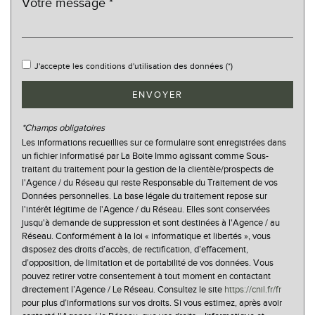
statistiques
Nombre d'habitants
10 642
J'accepte les conditions d'utilisation des données (*)
Propriétaires (vs. locataires)
54,82 %
ENVOYER
Taxe habitation
26,52 %
Taxe foncière
25,92 %
*Champs obligatoires
Les informations recueillies sur ce formulaire sont enregistrées dans
Habitants de moins de 25 ans
26,32 %
un fichier informatisé par La Boite Immo agissant comme Sous-
traitant du traitement pour la gestion de la clientèle/prospects de
Habitants de 25 à 55 ans
32,60 %
l'Agence / du Réseau qui reste Responsable du Traitement de vos
Habitants de plus de 55 ans
41,08 %
Données personnelles. La base légale du traitement repose sur
l'intérêt légitime de l'Agence / du Réseau. Elles sont conservées
Nombre d'enfants par famille
0,75
jusqu'à demande de suppression et sont destinées à l'Agence / au
Réseau. Conformément à la loi « informatique et libertés », vous
Familles sans enfant
58,27 %
disposez des droits d’accès, de rectification, d’effacement,
Familles avec 1 ou 2 enfants
33,23 %
d’opposition, de limitation et de portabilité de vos données. Vous
pouvez retirer votre consentement à tout moment en contactant
Maisons
56,41 %
directement l’Agence / Le Réseau. Consultez le site
https://cnil.fr/fr
pour plus d’informations sur vos droits. Si vous estimez, après avoir
Appartements
43,59 %