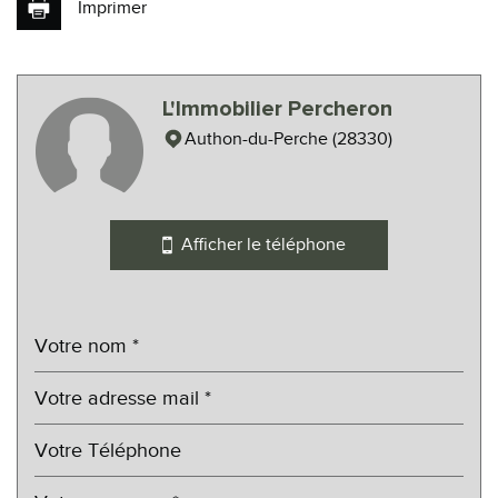
Imprimer
Leaflet
|
©
Maps
|
© OpenStreetMap
Jawg
L'Immobilier Percheron
Cinéma
Authon-du-Perche (28330)
Collège
École maternelle
Afficher le téléphone
École primaire
Lycée
Bibliothèque
Gare ferroviaire
Bureau de poste
Mairie