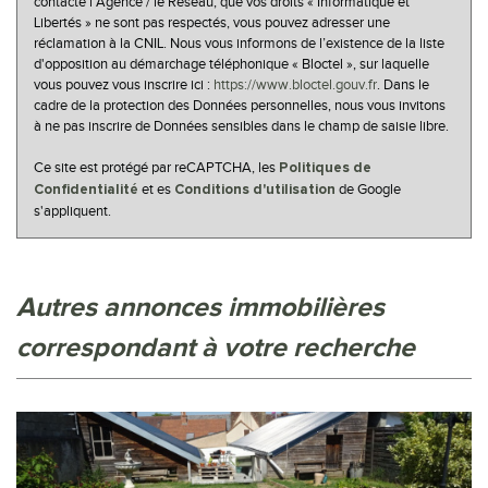
contacté l'Agence / le Réseau, que vos droits « Informatique et
Familles avec 3 enfants
6,37 %
Libertés » ne sont pas respectés, vous pouvez adresser une
réclamation à la CNIL. Nous vous informons de l’existence de la liste
d'opposition au démarchage téléphonique « Bloctel », sur laquelle
vous pouvez vous inscrire ici :
https://www.bloctel.gouv.fr
. Dans le
cadre de la protection des Données personnelles, nous vous invitons
à ne pas inscrire de Données sensibles dans le champ de saisie libre.
Ce site est protégé par reCAPTCHA, les
Politiques de
et es
de Google
Confidentialité
Conditions d'utilisation
s'appliquent.
autres annonces immobilières
correspondant à votre recherche