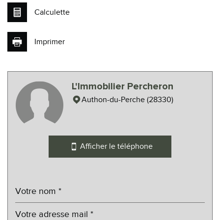
Calculette
Imprimer
Leaflet
|
©
Maps
|
© OpenStreetMap
Jawg
L'Immobilier Percheron
École primaire
Authon-du-Perche (28330)
Bureau de poste
Mairie
Afficher le téléphone
statistiques
Nombre d'habitants
1 263
Propriétaires (vs. locataires)
74,11 %
Taxe habitation
12,36 %