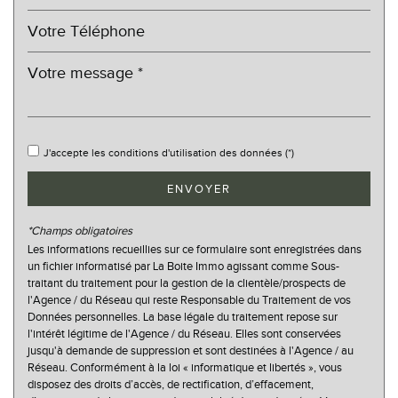
Taxe foncière
21,95 %
Habitants de moins de 25 ans
19,71 %
Habitants de 25 à 55 ans
26,52 %
Habitants de plus de 55 ans
53,76 %
Nombre d'enfants par famille
0,65
J'accepte les conditions d'utilisation des données (*)
Familles sans enfant
66,39 %
Familles avec 1 ou 2 enfants
27 %
ENVOYER
Maisons
95,01 %
*Champs obligatoires
Appartements
4,99 %
Les informations recueillies sur ce formulaire sont enregistrées dans
un fichier informatisé par La Boite Immo agissant comme Sous-
Familles avec 3 enfants
4,41 %
traitant du traitement pour la gestion de la clientèle/prospects de
l'Agence / du Réseau qui reste Responsable du Traitement de vos
Données personnelles. La base légale du traitement repose sur
l'intérêt légitime de l'Agence / du Réseau. Elles sont conservées
jusqu'à demande de suppression et sont destinées à l'Agence / au
Réseau. Conformément à la loi « informatique et libertés », vous
disposez des droits d’accès, de rectification, d’effacement,