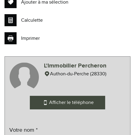
Ajouter à ma sélection
Calculette
Imprimer
Leaflet
|
©
Maps
|
© OpenStreetMap
Jawg
L'Immobilier Percheron
École primaire
Authon-du-Perche (28330)
Bureau de poste
Mairie
Afficher le téléphone
statistiques
Nombre d'habitants
170
Propriétaires (vs. locataires)
90,41 %