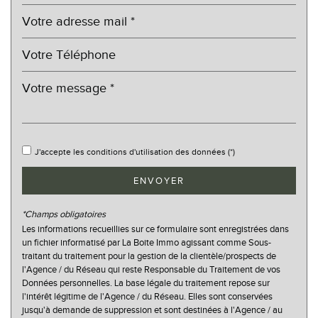
Taxe habitation
8,92 %
Taxe foncière
12,59 %
Habitants de moins de 25 ans
29,76 %
Habitants de 25 à 55 ans
39,88 %
Habitants de plus de 55 ans
30,36 %
Nombre d'enfants par famille
0,89
J'accepte les conditions d'utilisation des données (*)
Familles sans enfant
55,56 %
Familles avec 1 ou 2 enfants
26,67 %
ENVOYER
Maisons
100 %
*Champs obligatoires
Appartements
0 %
Les informations recueillies sur ce formulaire sont enregistrées dans
un fichier informatisé par La Boite Immo agissant comme Sous-
Familles avec 3 enfants
17,78 %
traitant du traitement pour la gestion de la clientèle/prospects de
l'Agence / du Réseau qui reste Responsable du Traitement de vos
Données personnelles. La base légale du traitement repose sur
l'intérêt légitime de l'Agence / du Réseau. Elles sont conservées
jusqu'à demande de suppression et sont destinées à l'Agence / au