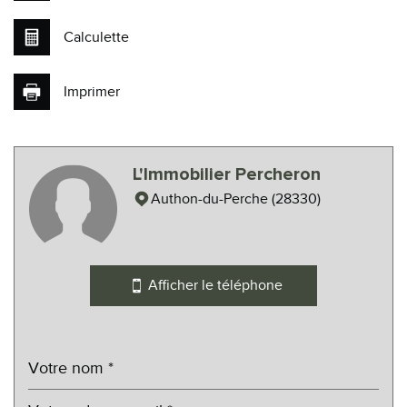
Calculette
Imprimer
Leaflet
|
©
Maps
|
© OpenStreetMap
Jawg
L'Immobilier Percheron
Collège
Authon-du-Perche (28330)
École primaire
Bureau de poste
Afficher le téléphone
Mairie
statistiques
Nombre d'habitants
1 289