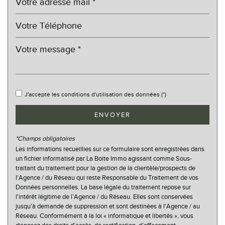
Propriétaires (vs. locataires)
68,15 %
Taxe habitation
19,97 %
Taxe foncière
17,11 %
Habitants de moins de 25 ans
23,74 %
Habitants de 25 à 55 ans
31,57 %
Habitants de plus de 55 ans
44,69 %
J'accepte les conditions d'utilisation des données (*)
Nombre d'enfants par famille
0,74
ENVOYER
Familles sans enfant
62,75 %
Familles avec 1 ou 2 enfants
26,93 %
*Champs obligatoires
Maisons
97,78 %
Les informations recueillies sur ce formulaire sont enregistrées dans
un fichier informatisé par La Boite Immo agissant comme Sous-
Appartements
2,22 %
traitant du traitement pour la gestion de la clientèle/prospects de
l'Agence / du Réseau qui reste Responsable du Traitement de vos
Familles avec 3 enfants
7,45 %
Données personnelles. La base légale du traitement repose sur
l'intérêt légitime de l'Agence / du Réseau. Elles sont conservées
jusqu'à demande de suppression et sont destinées à l'Agence / au
Réseau. Conformément à la loi « informatique et libertés », vous