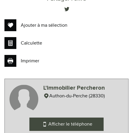
−
Ajouter à ma sélection
Calculette
Imprimer
Leaflet
|
©
Maps
|
© OpenStreetMap
Jawg
L'Immobilier Percheron
Collège
Authon-du-Perche (28330)
École primaire
Bureau de poste
Afficher le téléphone
Mairie