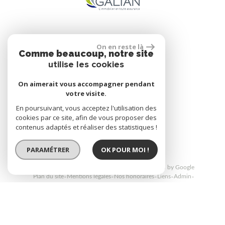
Se connecter
On en reste là
Comme beaucoup, notre site
utilise les cookies
Espace propriétaire
On aimerait vous accompagner pendant
votre visite.
En poursuivant, vous acceptez l'utilisation des
cookies par ce site, afin de vous proposer des
réalisé par
contenus adaptés et réaliser des statistiques !
PARAMÉTRER
OK POUR MOI !
© 2026 | Tous droits réservés | Traduction powered by Google
Plan du site
Mentions légales
Nos honoraires
Liens
Admin
Politique RGPD
Site internet compatible multi-supports,