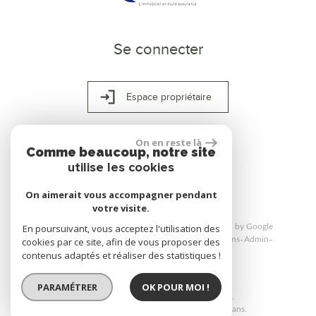
Se connecter
Espace propriétaire
On en reste là
Comme beaucoup, notre site
réalisé par
utilise les cookies
On aimerait vous accompagner pendant
votre visite.
© 2026 | Tous droits réservés | Traduction powered by Google
En poursuivant, vous acceptez l'utilisation des
Plan du site
Mentions légales
Nos honoraires
Liens
Admin
cookies par ce site, afin de vous proposer des
Politique RGPD
contenus adaptés et réaliser des statistiques !
PARAMÉTRER
OK POUR MOI !
Site internet compatible multi-supports,
un seul site adaptable à tous les types d'écrans.