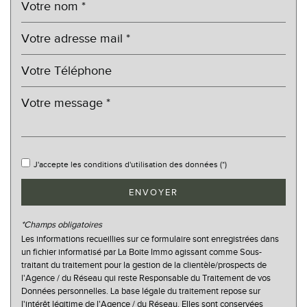
Nombre d'habitants
1 289
Propriétaires (vs. locataires)
68,15 %
Taxe habitation
19,97 %
Taxe foncière
17,11 %
Habitants de moins de 25 ans
23,74 %
Habitants de 25 à 55 ans
31,57 %
Habitants de plus de 55 ans
44,69 %
J'accepte les conditions d'utilisation des données (*)
Nombre d'enfants par famille
0,74
ENVOYER
Familles sans enfant
62,75 %
Familles avec 1 ou 2 enfants
26,93 %
*Champs obligatoires
Maisons
97,78 %
Les informations recueillies sur ce formulaire sont enregistrées dans
un fichier informatisé par La Boite Immo agissant comme Sous-
Appartements
2,22 %
traitant du traitement pour la gestion de la clientèle/prospects de
l'Agence / du Réseau qui reste Responsable du Traitement de vos
Familles avec 3 enfants
7,45 %
Données personnelles. La base légale du traitement repose sur
l'intérêt légitime de l'Agence / du Réseau. Elles sont conservées