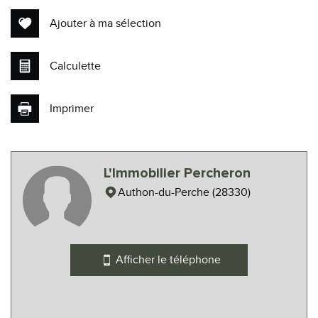
Ajouter à ma sélection
Calculette
Imprimer
Leaflet
|
©
Maps
|
© OpenStreetMap
Jawg
L'Immobilier Percheron
Collège
Authon-du-Perche (28330)
École primaire
Bureau de poste
Afficher le téléphone
Mairie
statistiques