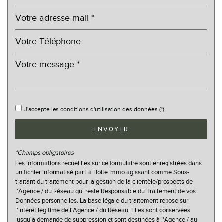
Habitants de 25 à 55 ans
31,57 %
Habitants de plus de 55 ans
44,69 %
Nombre d'enfants par famille
0,74
Familles sans enfant
62,75 %
Familles avec 1 ou 2 enfants
26,93 %
Maisons
97,78 %
Appartements
2,22 %
J'accepte les conditions d'utilisation des données (*)
Familles avec 3 enfants
7,45 %
ENVOYER
*Champs obligatoires
Les informations recueillies sur ce formulaire sont enregistrées dans
un fichier informatisé par La Boite Immo agissant comme Sous-
traitant du traitement pour la gestion de la clientèle/prospects de
l'Agence / du Réseau qui reste Responsable du Traitement de vos
Données personnelles. La base légale du traitement repose sur
l'intérêt légitime de l'Agence / du Réseau. Elles sont conservées
jusqu'à demande de suppression et sont destinées à l'Agence / au