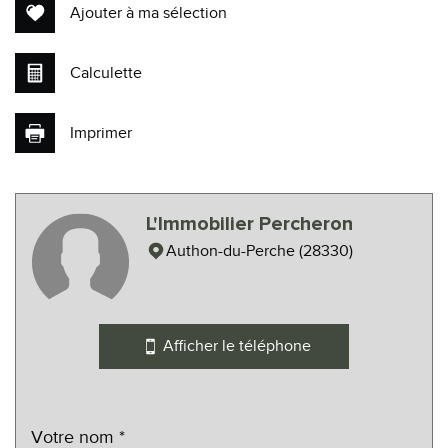
Ajouter à ma sélection
Calculette
Imprimer
Leaflet
|
©
Maps
|
© OpenStreetMap
Jawg
L'Immobilier Percheron
statistiques
Authon-du-Perche (28330)
Nombre d'habitants
1 289
Propriétaires (vs. locataires)
68,15 %
Afficher le téléphone
Taxe habitation
19,97 %
Taxe foncière
17,11 %
Habitants de moins de 25 ans
23,74 %