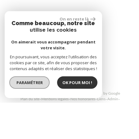
Se connecter
On en reste là
Comme beaucoup, notre site
utilise les cookies
Espace propriétaire
On aimerait vous accompagner pendant
votre visite.
En poursuivant, vous acceptez l'utilisation des
cookies par ce site, afin de vous proposer des
réalisé par
contenus adaptés et réaliser des statistiques !
PARAMÉTRER
OK POUR MOI !
© 2026 | Tous droits réservés | Traduction powered by Google
Plan du site
Mentions légales
Nos honoraires
Liens
Admin
Politique RGPD
Site internet compatible multi-supports,
un seul site adaptable à tous les types d'écrans.